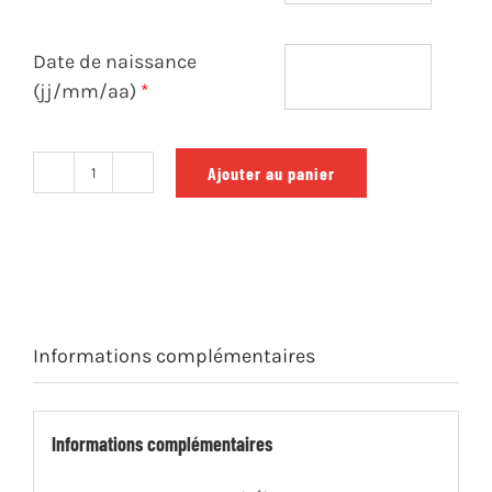
Date de naissance
(jj/mm/aa)
*
Ajouter au panier
quantité
de
COUPE
DE
FRANCE
BMX
Informations complémentaires
RACING
#7
&
Informations complémentaires
8
-