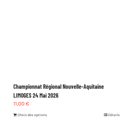
être
choisies
sur
la
page
du
produit
Championnat Régional Nouvelle-Aquitaine
LIMOGES 24 Mai 2026
11,00
€
Choix des options
Détails