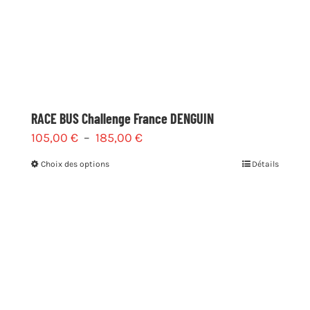
RACE BUS Challenge France DENGUIN
Plage
105,00
€
–
185,00
€
de
Ce
Choix des options
Détails
prix :
produit
105,00 €
a
à
plusieurs
185,00 €
variations.
Les
options
peuvent